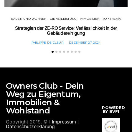
BAUEN UND WOHNEN
DIENSTLEISTUNG
IMMOBILIEN
TOP THEMA
Strategien der ZE-RO Service: Verlässlichkeit in der
Gebäudereinigung
PHILIPPE DE CLEUR
DEZEMBER 27, 2024
Owners Club - Dein
Weg zu Eigentum,
Immobilien &
POWERED
Wohlstand
BY BVFI
Copyright 2019. © I
Impressum
I
Datenschutzerklärung