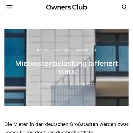
Owners Club
BAUEN UND WOHNEN
IMMOBILIEN
Mietkostenbelastung differiert
stark
OKTOBER 8, 2019
2 MINUTE READ
Die Mieten in den deutschen Großstädten werden zwar
immer höher, doch die durchschnittliche