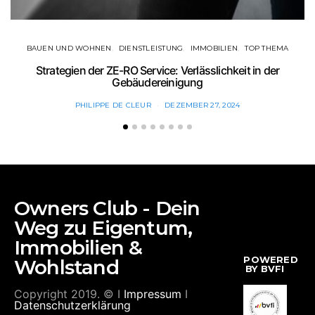
BAUEN UND WOHNEN
DIENSTLEISTUNG
IMMOBILIEN
TOP THEMA
Strategien der ZE-RO Service: Verlässlichkeit in der
Gebäudereinigung
PHILIPPE DE CLEUR
DEZEMBER 27, 2024
Owners Club - Dein
Weg zu Eigentum,
Immobilien &
POWERED
Wohlstand
BY BVFI
Copyright 2019. © I
Impressum
I
Datenschutzerklärung