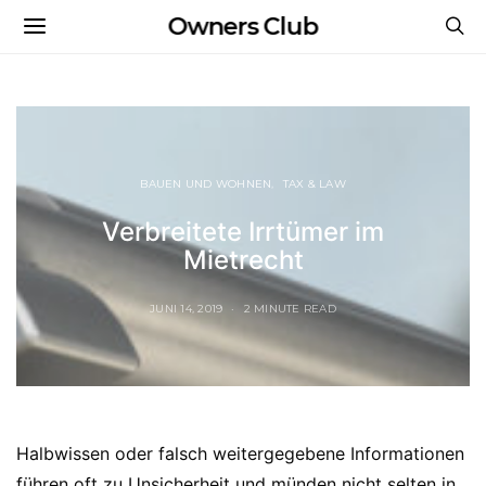
Owners Club
BAUEN UND WOHNEN
TAX & LAW
Verbreitete Irrtümer im
Mietrecht
JUNI 14, 2019
2 MINUTE READ
Halbwissen oder falsch weitergegebene Informationen
führen oft zu Unsicherheit und münden nicht selten in