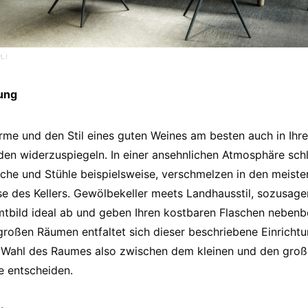
LI
ung
me und den Stil eines guten Weines am besten auch in Ihr
en widerzuspiegeln. In einer ansehnlichen Atmosphäre schlü
sche und Stühle beispielsweise, verschmelzen in den meiste
sse des Kellers. Gewölbekeller meets Landhausstil, sozusag
bild ideal ab und geben Ihren kostbaren Flaschen nebenbe
n großen Räumen entfaltet sich dieser beschriebene Einrichtu
Wahl des Raumes also zwischen dem kleinen und den großen,
e entscheiden.