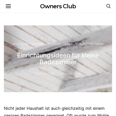
Owners Club
BAUEN UND WOHNEN
LIFESTYLE - LEBEN - LUXUS
TOP THEMA
Einrichtungsideen für kleine
Badezimmer
APRIL 23, 2019
3 MINUTE READ
Nicht jeder Haushalt ist auch gleichzeitig mit einem
riesigen Badezimmer gesegnet. Oft wurde zum Wohle