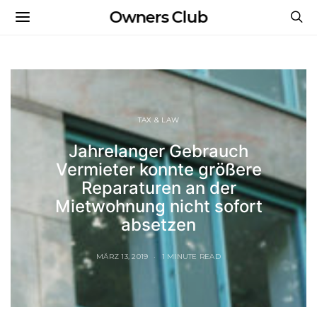
Owners Club
TAX & LAW
Jahrelanger Gebrauch
Vermieter konnte größere
Reparaturen an der
Mietwohnung nicht sofort
absetzen
MÄRZ 13, 2019
1 MINUTE READ