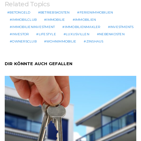
Related Topics
BETONGELD
BETRIEBSKOSTEN
FERIENIMMOBILIEN
IMMOBILCLUB
IMMOBILIE
IMMOBILIEN
IMMOBILIENINVESTMENT
IMMOBILIENMAKLER
INVESTMENTS
INVESTOR
LIFESTYLE
LUXUSVILLEN
NEBENKOSTEN
OWNERSCLUB
WOHNIMMOBILIE
ZINSHAUS
DIR KÖNNTE AUCH GEFALLEN