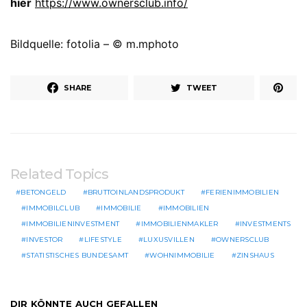
hier
https://www.ownersclub.info/
Bildquelle: fotolia – © m.mphoto
SHARE
TWEET
Related Topics
BETONGELD
BRUTTOINLANDSPRODUKT
FERIENIMMOBILIEN
IMMOBILCLUB
IMMOBILIE
IMMOBILIEN
IMMOBILIENINVESTMENT
IMMOBILIENMAKLER
INVESTMENTS
INVESTOR
LIFESTYLE
LUXUSVILLEN
OWNERSCLUB
STATISTISCHES BUNDESAMT
WOHNIMMOBILIE
ZINSHAUS
DIR KÖNNTE AUCH GEFALLEN