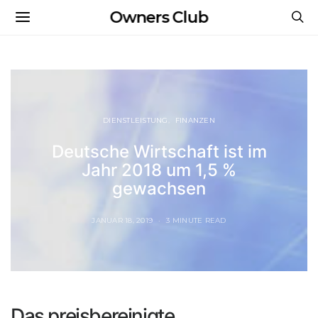
Owners Club
DIENSTLEISTUNG
FINANZEN
Deutsche Wirtschaft ist im
Jahr 2018 um 1,5 %
gewachsen
JANUAR 18, 2019
3 MINUTE READ
Das preisbereinigte