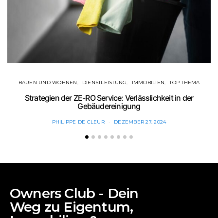
BAUEN UND WOHNEN
DIENSTLEISTUNG
IMMOBILIEN
TOP THEMA
F
Strategien der ZE-RO Service: Verlässlichkeit in der
Gebäudereinigung
PHILIPPE DE CLEUR
DEZEMBER 27, 2024
Owners Club - Dein
Weg zu Eigentum,