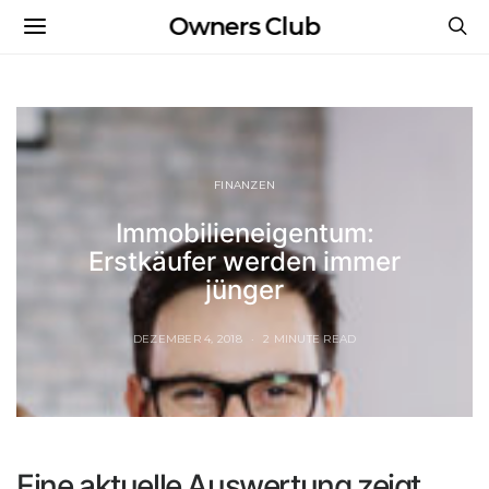
Owners Club
FINANZEN
Immobilieneigentum:
Erstkäufer werden immer
jünger
DEZEMBER 4, 2018
2 MINUTE READ
Eine aktuelle Auswertung zeigt