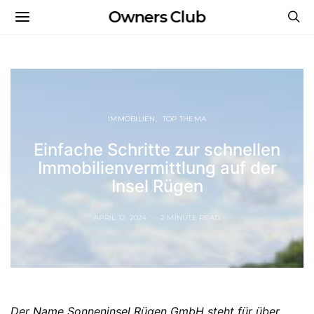
Owners Club
IMMOBILIEN
TOP THEMA
Einfache Schritte zur schnellen
Immobilienvermittlung auf der
Insel Rügen
APRIL 12, 2024
2 MINUTE READ
Der Name Sonneninsel Rügen GmbH steht für über