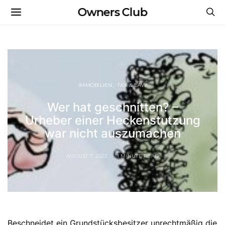
Owners Club
IMMOBILIEN
TAX & LAW
Wer hat geschnitten? –
Urheber einer Heckenstutzung
war nicht auszumachen
AUGUST 7, 2023
1 MINUTE READ
Beschneidet ein Grundstücksbesitzer unrechtmäßig die