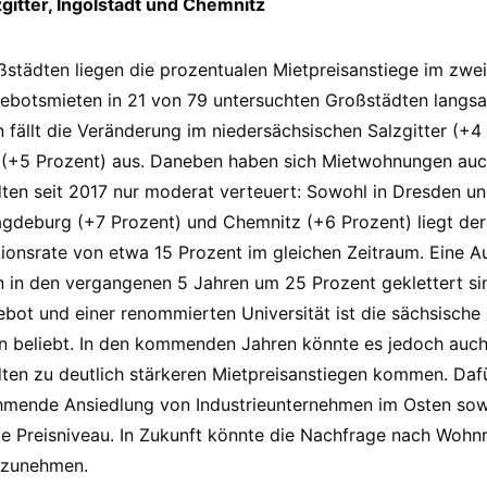
zgitter, Ingolstadt und Chemnitz
ßstädten liegen die prozentualen Mietpreisanstiege im zweis
ebotsmieten in 21 von 79 untersuchten Großstädten langsa
n fällt die Veränderung im niedersächsischen Salzgitter (+4
t (+5 Prozent) aus. Daneben haben sich Mietwohnungen auc
en seit 2017 nur moderat verteuert: Sowohl in Dresden und
agdeburg (+7 Prozent) und Chemnitz (+6 Prozent) liegt de
ationsrate von etwa 15 Prozent im gleichen Zeitraum. Eine A
 in den vergangenen 5 Jahren um 25 Prozent geklettert si
gebot und einer renommierten Universität ist die sächsische
n beliebt. In den kommenden Jahren könnte es jedoch auch
ten zu deutlich stärkeren Mietpreisanstiegen kommen. Daf
hmende Ansiedlung von Industrieunternehmen im Osten sow
ge Preisniveau. In Zukunft könnte die Nachfrage nach Woh
h zunehmen.