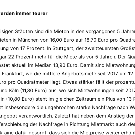
werden immer teurer
isigen Städten sind die Mieten in den vergangenen 5 Jahren
eten in München von 16,00 Euro auf 18,70 Euro pro Quadra
rung von 17 Prozent. In Stuttgart, der zweitteuersten Großs
 22 Prozent mehr für die Miete als vor 5 Jahren. Der Qua
tet aktuell im Median 13,90 Euro. Damit sind Mietwohnung
n Frankfurt, wo die mittlere Angebotsmiete seit 2017 um 12
uro pro Quadratmeter liegt. Etwas stärker fällt der prozentu
nd Köln (11,80 Euro) aus, wo sich Mietwohnungen seit 201
lin (10,80 Euro) steht im gleichen Zeitraum ein Plus von 13
 ist insbesondere die ungebrochen starke Nachfrage nach 
Angebot verantwortlich. Zuletzt hat neben dem Anstieg der
Verschiebung der Nachfrage in Richtung Mietmarkt auch de
kraine dafür gesorgt, dass sich die Mietpreise weiter erhöh