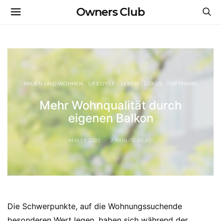
Owners Club
BAUEN UND WOHNEN
LIFESTYLE - LEBEN - LUXUS
TOP THEMA
Mehr Wohnqualität durch
eigenen Balkon
MAI 19, 2022
2 MINUTE READ
Die Schwerpunkte, auf die Wohnungssuchende
besonderen Wert legen, haben sich während der