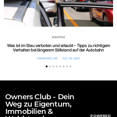
SONSTIGE
Was ist im Stau verboten und erlaubt – Tipps zu richtigem
C
Verhalten bei längerem Stillstand auf der Autobahn
OWNERSCLUB
JULI 30, 2024
Owners Club - Dein
Weg zu Eigentum,
Immobilien &
POWERED