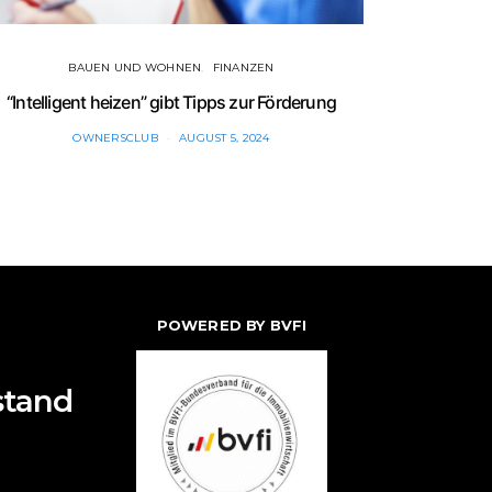
BAUEN UND WOHNEN
FINANZEN
BAUE
“Intelligent heizen” gibt Tipps zur Förderung
D
OWNERSCLUB
AUGUST 5, 2024
POWERED BY BVFI
stand