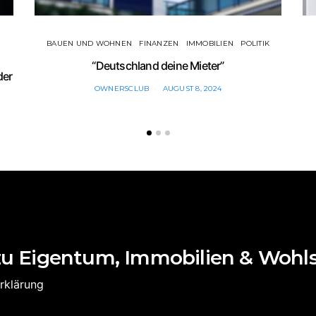
BAUEN UND WOHNEN
FINANZEN
IMMOBILIEN
POLITIK
“Deutschland deine Mieter”
der
OWNERSCLUB
AUGUST 8, 2024
zu Eigentum, Immobilien & Wohl
rklärung