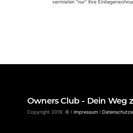
vermieten “nur” Ihre Einliegerwohnu
Owners Club - Dein Weg 
Copyright 2019. © I
Impressum
I
Datenschutze