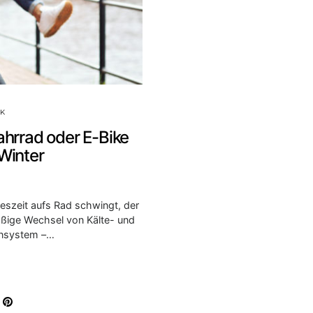
RK
ahrrad oder E-Bike
Winter
hreszeit aufs Rad schwingt, der
äßige Wechsel von Kälte- und
unsystem –…